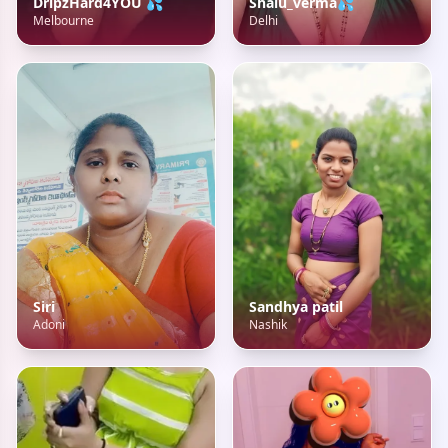
DripzHard4YOU 💦
Shalu_verma💦
Melbourne
Delhi
Siri
Sandhya patil
Adoni
Nashik