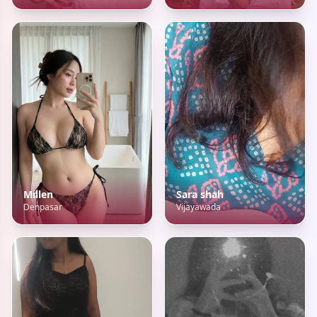
Millen
Sara shah
Denpasar
Vijayawada