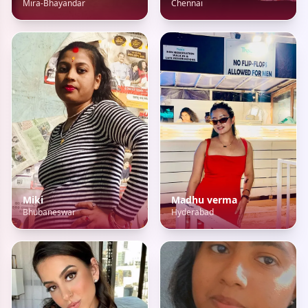
Mira-Bhayandar
Chennai
Miki
Madhu verma
Bhubaneswar
Hyderabad