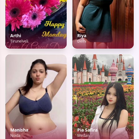
Arthi
Riya
Tirunelveli
Delhi
Manisha
Pia Safira
Noida
Medan