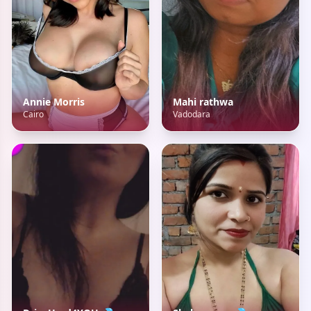
Annie Morris
Mahi rathwa
Cairo
Vadodara