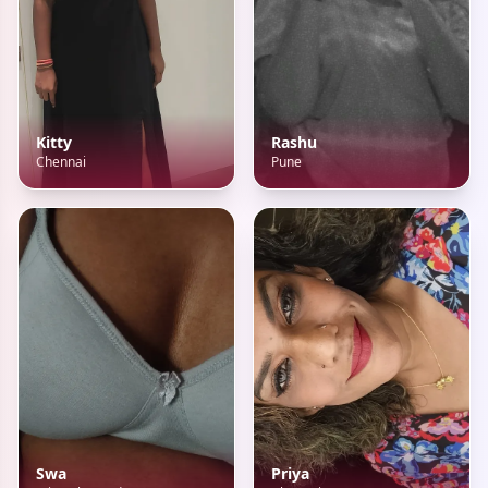
Kitty
Rashu
Chennai
Pune
Swa
Priya